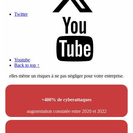
serveurs de fichiers sont ciblés par des attaques de type ransomware
qui peuvent chiffrer vos données ou les effacer.
Twitter
De plus, de plus en plus d’attaques visent les petites et moyennes
entreprises. Alors que 43 % des cyberattaques visent les petites
entreprises, seules 14 % d’entre elles sont considérées comme
préparées, conscientes et capables de défendre leurs réseaux et leurs
données.
Quelques chiffres sur le risque cyber pour les PME
Youtube
Back to top ↑
Au delà des risques liés à la sinistralité de vos locaux comme un
dégât des eaux ou un incendie, les cyber attaques représentent en
elles même un risques à ne pas négliger pour votre entreprise.
+400% de cyberattaques
augmentation constatée entre 2020 et 2022