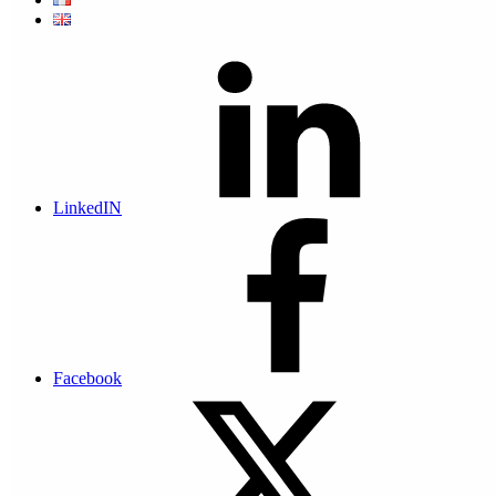
Protection des données des NAS et
serveurs de fichiers
Renforcez la protection des données NAS et serveurs de fichiers
avec notre solution d’externalisation hébergée au
LinkedIN
MonacoDatacenter. Récupération fluide de vos données en
autonomie avec la navigation temporelle.
Contactez-nous
Facebook
Pourquoi externaliser la protection des
NAS et serveurs de fichiers ?
De nos jours, une sauvegarde NAS n’est plus suffisante pour
protéger les données de vos serveurs de fichiers. En effet les NAS et