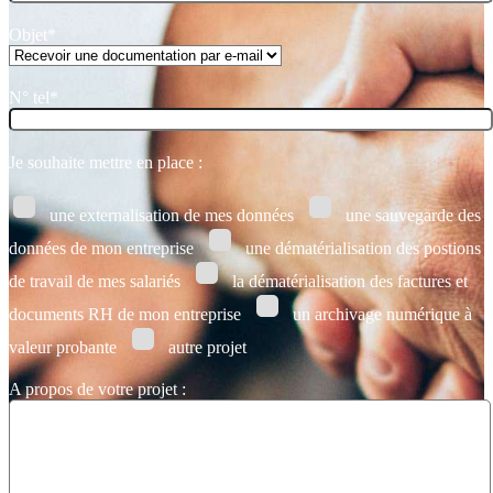
Objet*
N° tel*
Je souhaite mettre en place :
une externalisation de mes données
une sauvegarde des
données de mon entreprise
une dématérialisation des postions
de travail de mes salariés
la dématérialisation des factures et
documents RH de mon entreprise
un archivage numérique à
valeur probante
autre projet
A propos de votre projet :