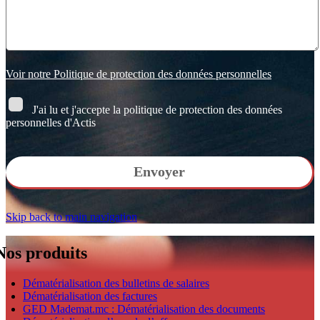
Voir notre Politique de protection des données personnelles
J'ai lu et j'accepte la politique de protection des données
personnelles d'Actis
Veuillez
laisser
ce
champ
vide.
Skip back to main navigation
Nos produits
Dématérialisation des bulletins de salaires
Dématérialisation des factures
GED Mademat.mc : Dématérialisation des documents