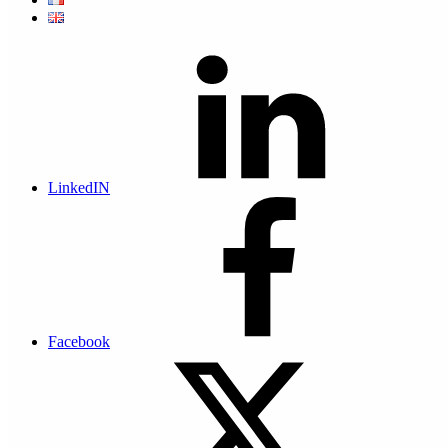
La plateforme de
signature
électronique en
LinkedIN
ligne
jesigne.actis.mc.
proposée par Actis
et Docaposte est
disponible
maintenant à
Monaco.
Hébergement 100%
Monégasque
Facebook
Continue reading
“Disponible : Plateforme de signature
électronique en ligne”
…
Actis et Docaposte
renforcent leur