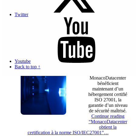
partenariat au
travers d’un
nouveau service de
Twitter
signature
électronique en
ligne, sécurisé,
simple et innovant à
Monaco
Continue reading
“Nouveau :
plateforme de signature électronique simple et sécurisée”
…
Youtube
Back to top ↑
Les services d’Actis
hébergés au sein de
MonacoDatacenter
bénéficient
maintenant d’un
hébergement certifié
ISO 27001, la
garantie d’un niveau
de sécurité maîtrisé.
Continue reading
“MonacoDatacenter
obtient la
certification à la norme ISO/IEC27001”
…