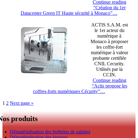
Continue reading
“Création du 1er
Datacenter Green IT Haute sécurité à Monaco”
…
ACTIS S.A.M. est
le 1er acteur du
numérique à
Monaco à proposer
les coffre-fort
numérique à valeur
probante certifiée
CNIL Cecurity.
Utilisés par la
CCIN.
Continue reading
“Actis propose les
coffres-forts numériques Cécurity”
…
1
2
Next page
»
Nos produits
Dématérialisation des bulletins de salaires
Dématérialisation des factures